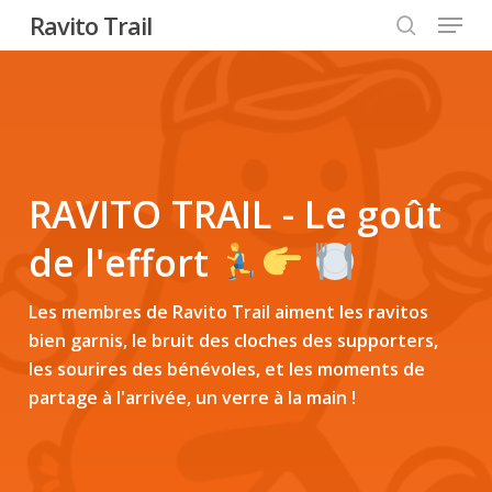
Menu
Skip
Ravito Trail
to
search
Close
main
Menu
content
RAVITO TRAIL - Le goût
de l'effort
Les membres de Ravito Trail aiment les ravitos
bien garnis, le bruit des cloches des supporters,
les sourires des bénévoles, et les moments de
partage à l'arrivée, un verre à la main !